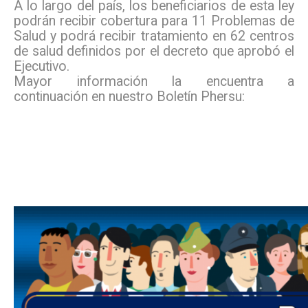
A lo largo del país, los beneficiarios de esta ley
podrán recibir cobertura para 11 Problemas de
Salud y podrá recibir tratamiento en 62 centros
de salud definidos por el decreto que aprobó el
Ejecutivo.
Mayor información la encuentra a
continuación en nuestro Boletín Phersu: