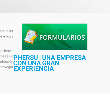
cualquier
e ético y
opciones.
PHERSU | UNA EMPRESA
 la salud
CON UNA GRAN
rotección
EXPERIENCIA
a navegar