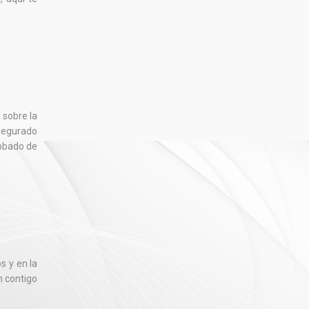
 sobre la
segurado
robado de
s y en la
n contigo