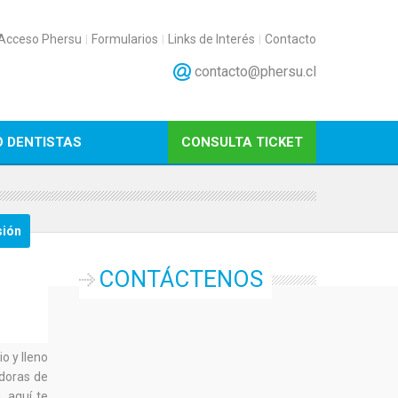
Acceso Phersu
Formularios
Links de Interés
Contacto
contacto@phersu.cl
 DENTISTAS
CONSULTA TICKET
CONTÁCTENOS
o y lleno
edoras de
, aquí te